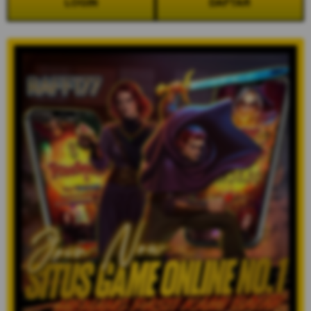
LOGIN
DAFTAR