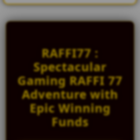
e
n
s
e
d
e
t
RAFFI77 :
a
i
Spectacular
l
s
Gaming RAFFI 77
Adventure with
Epic Winning
Funds