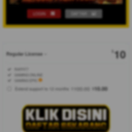
LOGIN
DAFTAR
Show More
10
$
Regular License
Regular
Included:
RAFFI77
License
Included:
GAMING ONLINE
SELECTED
Included:
GAMING EPIC
88
$
100.00
10.00
Extend support to 12 months
$
$
RAFFI77
Dari vibes
santuy
sampai
momen
bikin
jantung