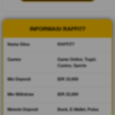
deg-
degan,
gaming
RAFFI 77
Hadir
INFORMASI RAFFI77
dengan
sensasi
dana
Nama Situs
RAFFI77
caplex
masuk
yang lagi
Games
Game Online, Togel,
viral
Casino, Sports
sekarang!
Min Deposit
IDR 10,000
V
i
e
Min Withdraw
IDR 25,000
w
l
i
Metode Deposit
Bank, E-Wallet, Pulsa
c