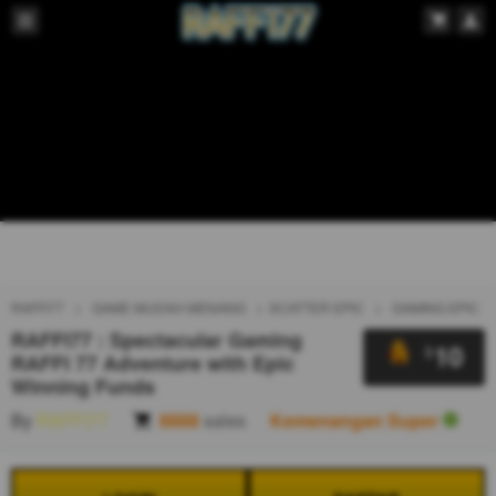
RAFFI77
GAME MUDAH MENANG
SCATTER EPIC
GAMING EPIC
RAFFI77 : Spectacular Gaming
10
$
RAFFI 77 Adventure with Epic
Winning Funds
By
RAFFI77
8888
sales
Kemenangan Super